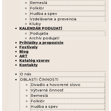
Remeslá
Folklór
Hudba a spev
Vzdelávanie a prevencia
Kluby
KALENDÁR PODUJATÍ
Podujatia
Archív podujatí
Prihlášky a propozície
Festivaly
Blog
ART
Katalóg vzorov
Kontakty
O nás
OBLASTI ČINNOSTI
Divadlo a hovorené slovo
Výtvarná činnosť
Remeslá
Folklór
Hudba a spev