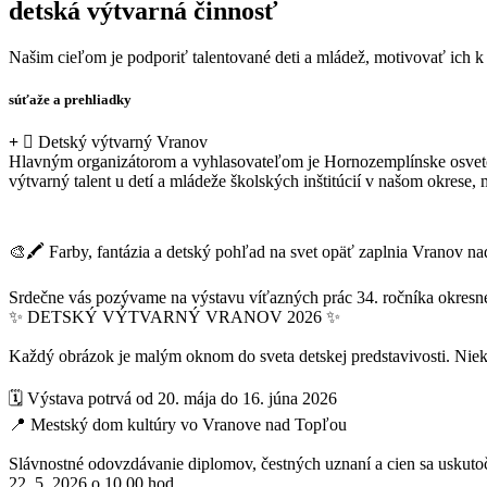
detská výtvarná činnosť
Našim cieľom je podporiť talentované deti a mládež, motivovať ich k tv
súťaže a prehliadky
Detský výtvarný Vranov
Hlavným organizátorom a vyhlasovateľom je Hornozemplínske osveto
výtvarný talent u detí a mládeže školských inštitúcií v našom okrese,
🎨🖍️ Farby, fantázia a detský pohľad na svet opäť zaplnia Vranov n
Srdečne vás pozývame na výstavu víťazných prác 34. ročníka okresnej
✨ DETSKÝ VÝTVARNÝ VRANOV 2026 ✨
Každý obrázok je malým oknom do sveta detskej predstavivosti. Niekde
🗓 Výstava potrvá od 20. mája do 16. júna 2026
📍 Mestský dom kultúry vo Vranove nad Topľou
Slávnostné odovzdávanie diplomov, čestných uznaní a cien sa uskuto
22. 5. 2026 o 10.00 hod.