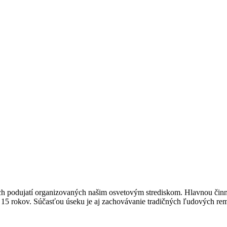
ych podujatí organizovaných našim osvetovým strediskom. Hlavnou činn
do 15 rokov. Súčasťou úseku je aj zachovávanie tradičných ľudových rem