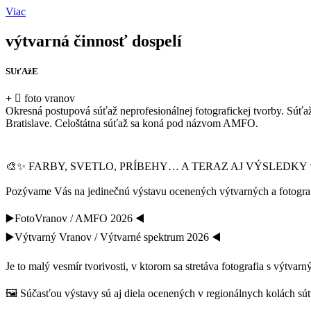
Viac
výtvarná činnosť dospelí
SUťAžE
foto vranov
Okresná postupová súťaž neprofesionálnej fotografickej tvorby. Sú
Bratislave. Celoštátna súťaž sa koná pod názvom AMFO.
🎨✨ FARBY, SVETLO, PRÍBEHY… A TERAZ AJ VÝSLEDKY 
Pozývame Vás na jedinečnú výstavu ocenených výtvarných a fotografi
▶️FotoVranov / AMFO 2026 ◀️
▶️Výtvarný Vranov / Výtvarné spektrum 2026 ◀️
Je to malý vesmír tvorivosti, v ktorom sa stretáva fotografia s výtva
🖼️ Súčasťou výstavy sú aj diela ocenených v regionálnych kolách súť