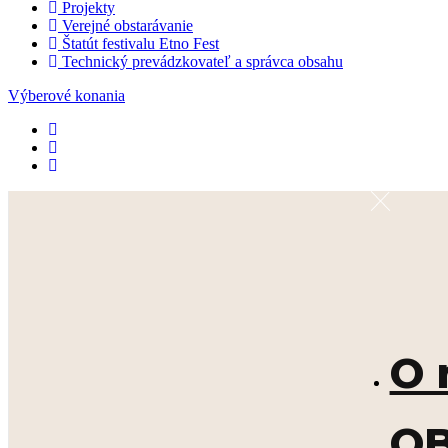
Projekty
Verejné obstarávanie
Štatút festivalu Etno Fest
Technický prevádzkovateľ a správca obsahu
Výberové konania
O 
OB