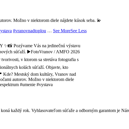
autorov. Možno v niektorom diele nájdete kúsok seba. 💫
ystava
#vranovnadtoplou
…
See More
See Less
sa koná každý rok. Vyhlasovateľom súťaže a odborným garantom je Náro