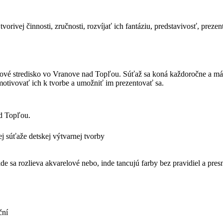
orivej činnosti, zručnosti, rozvíjať ich fantáziu, predstavivosť, prezent
vé stredisko vo Vranove nad Topľou. Súťaž sa koná každoročne a má
 motivovať ich k tvorbe a umožniť im prezentovať sa.
ad Topľou.
 súťaže detskej výtvarnej tvorby
 sa rozlieva akvarelové nebo, inde tancujú farby bez pravidiel a presn
ční