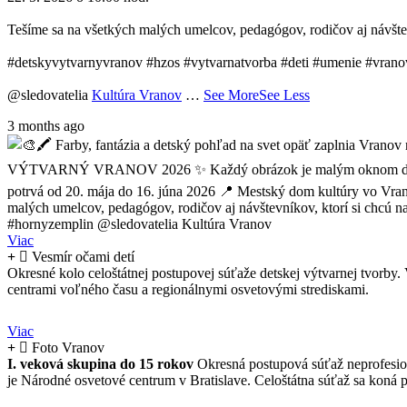
Tešíme sa na všetkých malých umelcov, pedagógov, rodičov aj návštev
#detskyvytvarnyvranov #hzos #vytvarnatvorba #deti #umenie #vrano
@sledovatelia
Kultúra Vranov
…
See More
See Less
3 months ago
Viac
Vesmír očami detí
Okresné kolo celoštátnej postupovej súťaže detskej výtvarnej tvorb
centrami voľného času a regionálnymi osvetovými strediskami.
Viac
Foto Vranov
I. veková skupina do 15 rokov
Okresná postupová súťaž neprofesion
je Národné osvetové centrum v Bratislave. Celoštátna súťaž sa ko