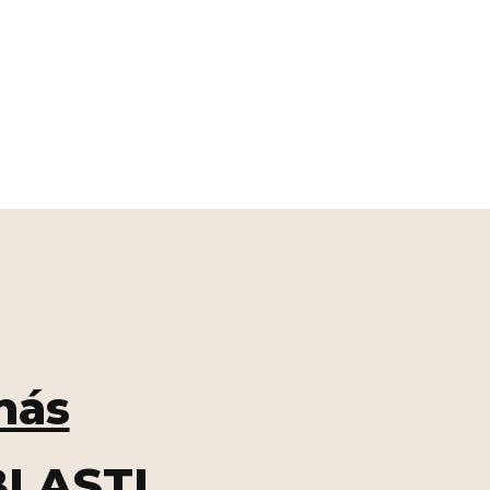
nás
LASTI