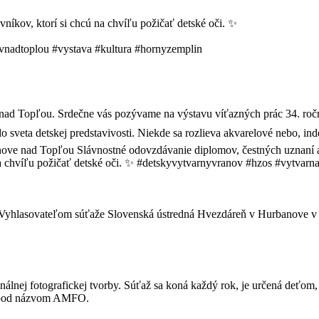
níkov, ktorí si chcú na chvíľu požičať detské oči. ✨
vnadtoplou #vystava #kultura #hornyzemplin
y. Vyhlasovateľom súťaže Slovenská ústredná Hvezdáreň v Hurbanove v
álnej fotografickej tvorby. Súťaž sa koná každý rok, je určená deťo
ná pod názvom AMFO.