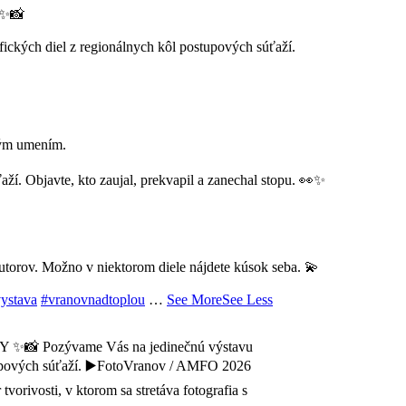
✨📸
ckých diel z regionálnych kôl postupových súťaží.
rným umením.
aží. Objavte, kto zaujal, prekvapil a zanechal stopu. 👀✨
autorov. Možno v niektorom diele nájdete kúsok seba. 💫
ystava
#vranovnadtoplou
…
See More
See Less