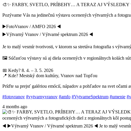
🎨✨ FARBY, SVETLO, PRÍBEHY… A TERAZ AJ VÝSLEDKY 
Pozývame Vás na jedinečnú výstavu ocenených výtvarných a fotografi
▶️FotoVranov / AMFO 2026 ◀️
▶️Výtvarný Vranov / Výtvarné spektrum 2026 ◀️
Je to malý vesmír tvorivosti, v ktorom sa stretáva fotografia s výtva
🖼️ Súčasťou výstavy sú aj diela ocenených v regionálnych kolách súť
📅 Kedy? 8. 4. – 3. 5. 2026
📍 Kde? Mestský dom kultúry, Vranov nad Topľou
Príďte sa prejsť galériou emócií, nápadov a pohľadov na svet očami 
#fotovranov
#vytvarnyvranov
#amfo
#VytvarneSpektrum
#umenie
#v
4 months ago