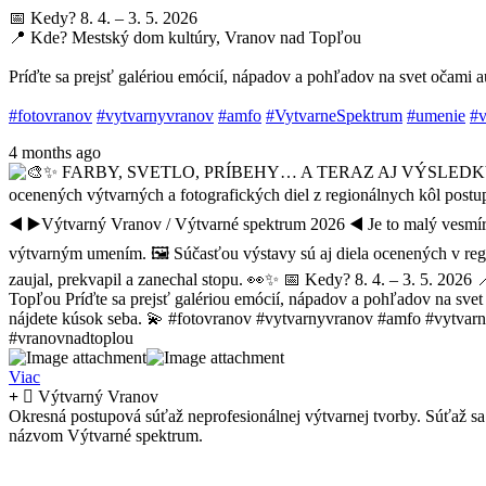
📅 Kedy? 8. 4. – 3. 5. 2026
📍 Kde? Mestský dom kultúry, Vranov nad Topľou
Príďte sa prejsť galériou emócií, nápadov a pohľadov na svet očami 
#fotovranov
#vytvarnyvranov
#amfo
#VytvarneSpektrum
#umenie
#v
4 months ago
Viac
Výtvarný Vranov
Okresná postupová súťaž neprofesionálnej výtvarnej tvorby. Súťaž 
názvom Výtvarné spektrum.