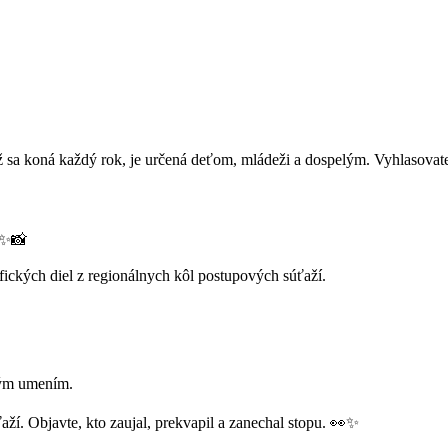
ťaž sa koná každý rok, je určená deťom, mládeži a dospelým. Vyhlasov
✨📸
ckých diel z regionálnych kôl postupových súťaží.
rným umením.
aží. Objavte, kto zaujal, prekvapil a zanechal stopu. 👀✨