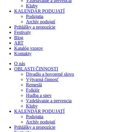
Vzdelávanie a prevencia
Kluby
KALENDÁR PODUJATÍ
Podujatia
Archív podujatí
Prihlášky a propozície
Festivaly
Blog
ART
Katalóg vzorov
Kontakty
O nás
OBLASTI ČINNOSTI
Divadlo a hovorené slovo
Výtvarná činnosť
Remeslá
Folklór
Hudba a spev
Vzdelávanie a prevencia
Kluby
KALENDÁR PODUJATÍ
Podujatia
Archív podujatí
Prihlášky a propozície