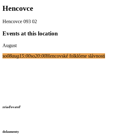
Hencovce
Hencovce 093 02
Events at this location
August
so
08
aug
15:00
so
20:00
Hencovské folklórne slávnosti
zriaďovateľ
dokumenty