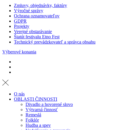
Zmluvy, objednávky, faktúry
Výročné správy
Ochrana oznamovateľov
GDPR
Projekty
Verejné obstarávanie
Štatút festivalu Etno Fest
Technický prevádzkovateľ a správca obsahu
Výberové konania
O nás
OBLASTI ČINNOSTI
Divadlo a hovorené slovo
Výtvarná činnosť
Remeslá
Folklór
Hudba a spev