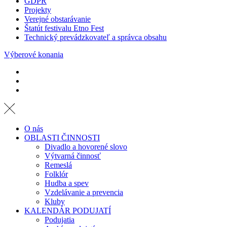
GDPR
Projekty
Verejné obstarávanie
Štatút festivalu Etno Fest
Technický prevádzkovateľ a správca obsahu
Výberové konania
O nás
OBLASTI ČINNOSTI
Divadlo a hovorené slovo
Výtvarná činnosť
Remeslá
Folklór
Hudba a spev
Vzdelávanie a prevencia
Kluby
KALENDÁR PODUJATÍ
Podujatia