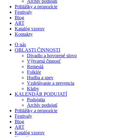
Archív podujatí
Prihlášky a propozície
Festivaly
Blog
ART
Katalóg vzorov
Kontakty
O nás
OBLASTI ČINNOSTI
Divadlo a hovorené slovo
Výtvarná činnosť
Remeslá
Folklór
Hudba a spev
Vzdelávanie a prevencia
Kluby
KALENDÁR PODUJATÍ
Podujatia
Archív podujatí
Prihlášky a propozície
Festivaly
Blog
ART
Katalóg vzorov