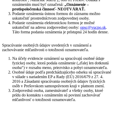
oznámením musí byť označená:
„Oznámenie –
protispoločenská činnosť- NEOTVÁRAŤ.
Podanie oznámenia ústnou formou do záznamu možno
uskutočniť prostredníctvom zodpovednej osoby.
Podanie oznámenia elektronickou formou je možné
uskutočniť na adresu zodpovednej osoby:
opsc@vucpo.sk
.
Táto forma podania oznámenia je prístupná 24 hodín denne.
Spracúvanie osobných údajov uvedených v oznámení a
zachovávanie mlčanlivosti o totožnosti oznamovateľa.
Na účely evidencie oznámení sa spracúvajú osobné údaje
fyzickej osoby, ktorá podala oznámenie („ďalej len dotknutá
osoba“) v rozsahu meno, priezvisko a pobyt oznamovateľa.
Osobné údaje podľa predchádzajúceho odseku sú spracúvané
v súlade s nariadením EP a Rady (EÚ) 2016/679 z 27. 4.
2016 a Zásadami spracúvania osobných údajov fyzických
osôb v Prešovskom samosprávnom kraji v platnom znení.
Zodpovedná osoba, zamestnávateľ a všetky osoby, ktoré
prídu do kontaktu s oznámením sú povinní zachovávať
mlčanlivosť o totožnosti oznamovateľa.