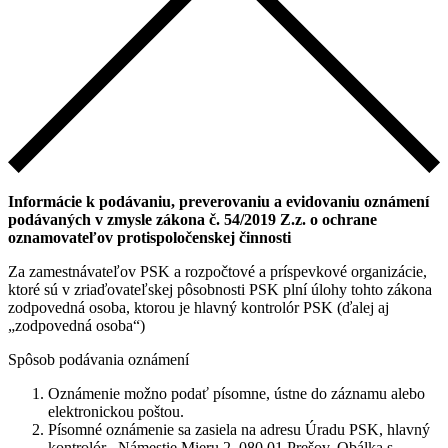
Informácie k podávaniu, preverovaniu a evidovaniu oznámení
podávaných v zmysle zákona č. 54/2019 Z.z. o ochrane
oznamovateľov protispoločenskej činnosti
Za zamestnávateľov PSK a rozpočtové a príspevkové organizácie,
ktoré sú v zriaďovateľskej pôsobnosti PSK plní úlohy tohto zákona
zodpovedná osoba, ktorou je hlavný kontrolór PSK (ďalej aj
„zodpovedná osoba“)
Spôsob podávania oznámení
Oznámenie možno podať písomne, ústne do záznamu alebo
elektronickou poštou.
Písomné oznámenie sa zasiela na adresu Úradu PSK, hlavný
kontrolór , Námestie Mieru 2, 080 01 Prešov. Obálka s