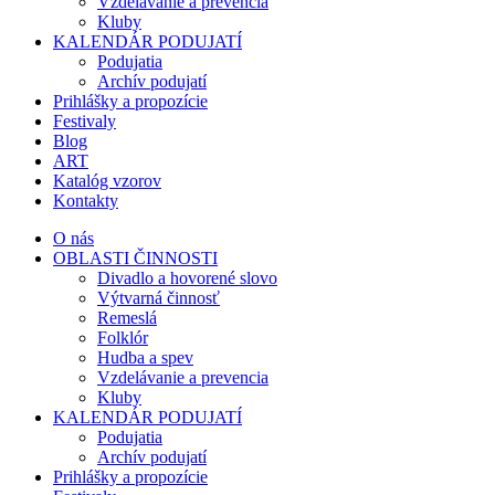
Vzdelávanie a prevencia
Kluby
KALENDÁR PODUJATÍ
Podujatia
Archív podujatí
Prihlášky a propozície
Festivaly
Blog
ART
Katalóg vzorov
Kontakty
O nás
OBLASTI ČINNOSTI
Divadlo a hovorené slovo
Výtvarná činnosť
Remeslá
Folklór
Hudba a spev
Vzdelávanie a prevencia
Kluby
KALENDÁR PODUJATÍ
Podujatia
Archív podujatí
Prihlášky a propozície