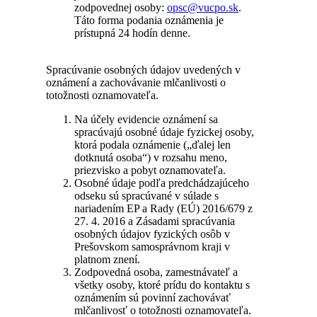
zodpovednej osoby:
opsc@vucpo.sk
.
Táto forma podania oznámenia je
prístupná 24 hodín denne.
Spracúvanie osobných údajov uvedených v
oznámení a zachovávanie mlčanlivosti o
totožnosti oznamovateľa.
Na účely evidencie oznámení sa
spracúvajú osobné údaje fyzickej osoby,
ktorá podala oznámenie („ďalej len
dotknutá osoba“) v rozsahu meno,
priezvisko a pobyt oznamovateľa.
Osobné údaje podľa predchádzajúceho
odseku sú spracúvané v súlade s
nariadením EP a Rady (EÚ) 2016/679 z
27. 4. 2016 a Zásadami spracúvania
osobných údajov fyzických osôb v
Prešovskom samosprávnom kraji v
platnom znení.
Zodpovedná osoba, zamestnávateľ a
všetky osoby, ktoré prídu do kontaktu s
oznámením sú povinní zachovávať
mlčanlivosť o totožnosti oznamovateľa.