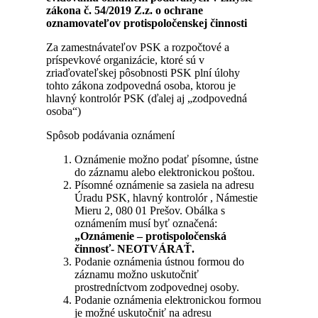
zákona č. 54/2019 Z.z. o ochrane
oznamovateľov protispoločenskej činnosti
Za zamestnávateľov PSK a rozpočtové a
príspevkové organizácie, ktoré sú v
zriaďovateľskej pôsobnosti PSK plní úlohy
tohto zákona zodpovedná osoba, ktorou je
hlavný kontrolór PSK (ďalej aj „zodpovedná
osoba“)
Spôsob podávania oznámení
Oznámenie možno podať písomne, ústne
do záznamu alebo elektronickou poštou.
Písomné oznámenie sa zasiela na adresu
Úradu PSK, hlavný kontrolór , Námestie
Mieru 2, 080 01 Prešov. Obálka s
oznámením musí byť označená:
„Oznámenie – protispoločenská
činnosť- NEOTVÁRAŤ.
Podanie oznámenia ústnou formou do
záznamu možno uskutočniť
prostredníctvom zodpovednej osoby.
Podanie oznámenia elektronickou formou
je možné uskutočniť na adresu