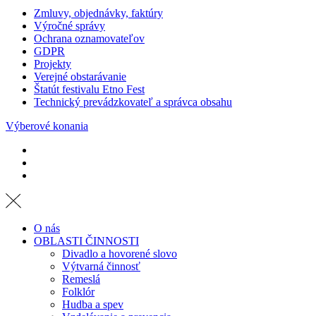
Zmluvy, objednávky, faktúry
Výročné správy
Ochrana oznamovateľov
GDPR
Projekty
Verejné obstarávanie
Štatút festivalu Etno Fest
Technický prevádzkovateľ a správca obsahu
Výberové konania
O nás
OBLASTI ČINNOSTI
Divadlo a hovorené slovo
Výtvarná činnosť
Remeslá
Folklór
Hudba a spev