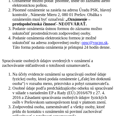
Oznámenie možno podať písomne, ústne do záznamu alebo
elektronickou poštou.
Písomné oznámenie sa zasiela na adresu Úradu PSK, hlavný
kontrolór , Námestie Mieru 2, 080 01 Prešov. Obálka s
oznámením musí byť označená:
„Oznámenie –
protispoločenská činnosť- NEOTVÁRAŤ.
Podanie oznámenia ústnou formou do záznamu možno
uskutočniť prostredníctvom zodpovednej osoby.
Podanie oznámenia elektronickou formou je možné
uskutočniť na adresu zodpovednej osoby:
opsc@vucpo.sk
.
Táto forma podania oznámenia je prístupná 24 hodín denne.
Spracúvanie osobných údajov uvedených v oznámení a
zachovávanie mlčanlivosti o totožnosti oznamovateľa.
Na účely evidencie oznámení sa spracúvajú osobné údaje
fyzickej osoby, ktorá podala oznámenie („ďalej len dotknutá
osoba“) v rozsahu meno, priezvisko a pobyt oznamovateľa.
Osobné údaje podľa predchádzajúceho odseku sú spracúvané
v súlade s nariadením EP a Rady (EÚ) 2016/679 z 27. 4.
2016 a Zásadami spracúvania osobných údajov fyzických
osôb v Prešovskom samosprávnom kraji v platnom znení.
Zodpovedná osoba, zamestnávateľ a všetky osoby, ktoré
prídu do kontaktu s oznámením sú povinní zachovávať