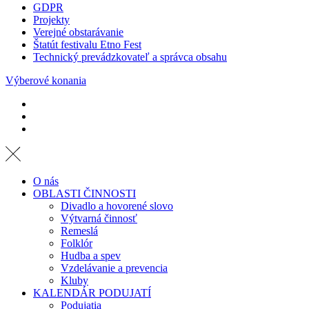
GDPR
Projekty
Verejné obstarávanie
Štatút festivalu Etno Fest
Technický prevádzkovateľ a správca obsahu
Výberové konania
O nás
OBLASTI ČINNOSTI
Divadlo a hovorené slovo
Výtvarná činnosť
Remeslá
Folklór
Hudba a spev
Vzdelávanie a prevencia
Kluby
KALENDÁR PODUJATÍ
Podujatia