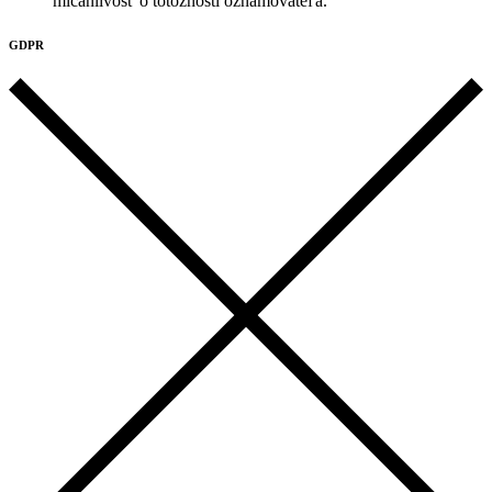
mlčanlivosť o totožnosti oznamovateľa.
GDPR