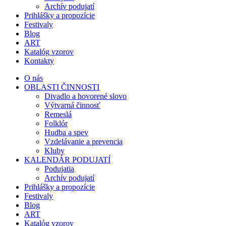
Archív podujatí
Prihlášky a propozície
Festivaly
Blog
ART
Katalóg vzorov
Kontakty
O nás
OBLASTI ČINNOSTI
Divadlo a hovorené slovo
Výtvarná činnosť
Remeslá
Folklór
Hudba a spev
Vzdelávanie a prevencia
Kluby
KALENDÁR PODUJATÍ
Podujatia
Archív podujatí
Prihlášky a propozície
Festivaly
Blog
ART
Katalóg vzorov