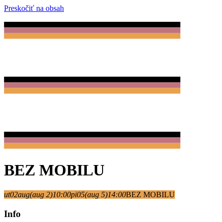
Preskočiť na obsah
BEZ MOBILU
ut
02
aug
(aug 2)
10:00
pi
05
(aug 5)
14:00
BEZ MOBILU
Info