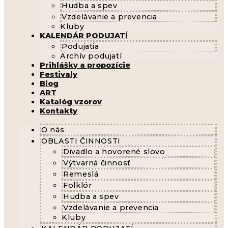
Hudba a spev
Vzdelávanie a prevencia
Kluby
KALENDÁR PODUJATÍ
Podujatia
Archív podujatí
Prihlášky a propozície
Festivaly
Blog
ART
Katalóg vzorov
Kontakty
O nás
OBLASTI ČINNOSTI
Divadlo a hovorené slovo
Výtvarná činnosť
Remeslá
Folklór
Hudba a spev
Vzdelávanie a prevencia
Kluby