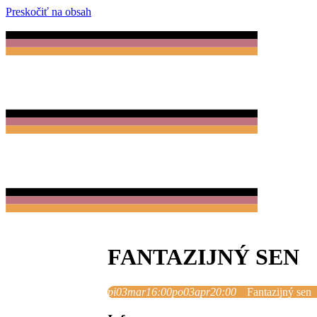
Preskočiť na obsah
FANTAZIJNÝ SEN
pi
03
mar
16:00
po
03
apr
20:00
Fantazijný sen