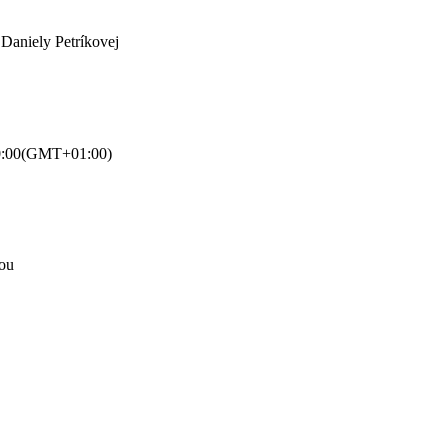
 Daniely Petríkovej
0:00
(GMT+01:00)
ľou