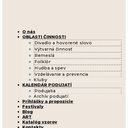
O nás
OBLASTI ČINNOSTI
Divadlo a hovorené slovo
Výtvarná činnosť
Remeslá
Folklór
Hudba a spev
Vzdelávanie a prevencia
Kluby
KALENDÁR PODUJATÍ
Podujatia
Archív podujatí
Prihlášky a propozície
Festivaly
Blog
ART
Katalóg vzorov
Kontakty