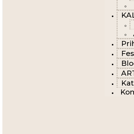
KA
Pri
Fes
Bl
AR
Kat
Kon