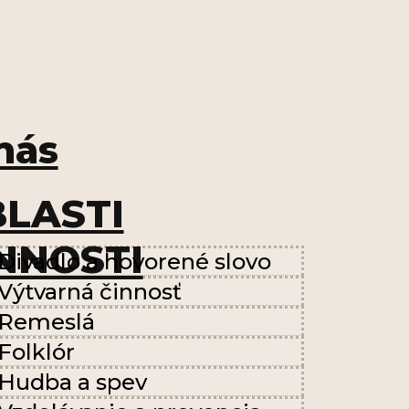
nás
LASTI
NNOSTI
Divadlo a hovorené slovo
Výtvarná činnosť
Remeslá
Folklór
Hudba a spev