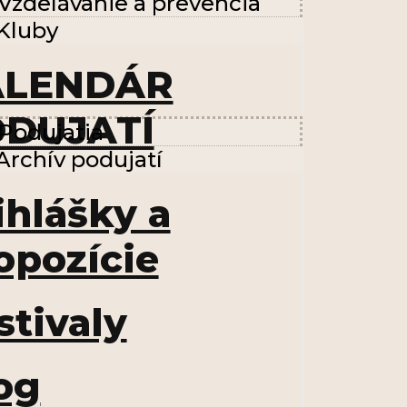
Vzdelávanie a prevencia
Kluby
ALENDÁR
DUJATÍ
Podujatia
Archív podujatí
ihlášky a
opozície
stivaly
og