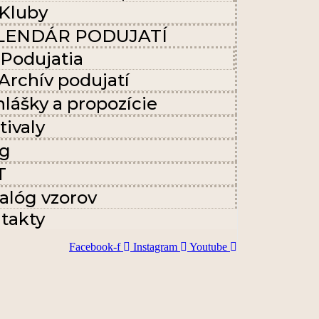
Kluby
LENDÁR PODUJATÍ
Podujatia
Archív podujatí
hlášky a propozície
tivaly
og
T
alóg vzorov
takty
Facebook-f
Instagram
Youtube