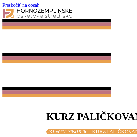
Preskočiť na obsah
KURZ PALIČKOVA
st
31
máj
15:30
st
18:00
KURZ PALIČKOVA