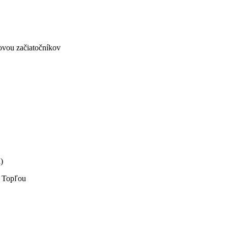
ovou začiatočníkov
)
d Topľou