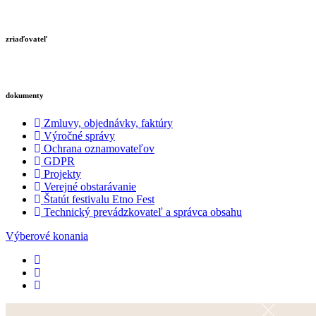
zriaďovateľ
dokumenty
Zmluvy, objednávky, faktúry
Výročné správy
Ochrana oznamovateľov
GDPR
Projekty
Verejné obstarávanie
Štatút festivalu Etno Fest
Technický prevádzkovateľ a správca obsahu
Výberové konania