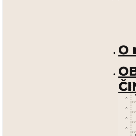
O 
OB
ČI