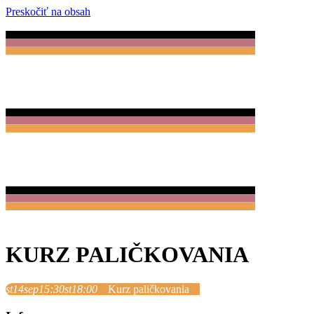
Preskočiť na obsah
KURZ PALIČKOVANIA
st
14
sep
15:30
st
18:00
Kurz paličkovania