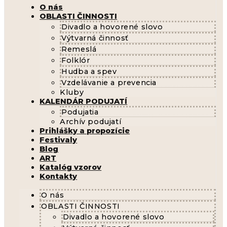
O nás
OBLASTI ČINNOSTI
Divadlo a hovorené slovo
Výtvarná činnosť
Remeslá
Folklór
Hudba a spev
Vzdelávanie a prevencia
Kluby
KALENDÁR PODUJATÍ
Podujatia
Archív podujatí
Prihlášky a propozície
Festivaly
Blog
ART
Katalóg vzorov
Kontakty
O nás
OBLASTI ČINNOSTI
Divadlo a hovorené slovo