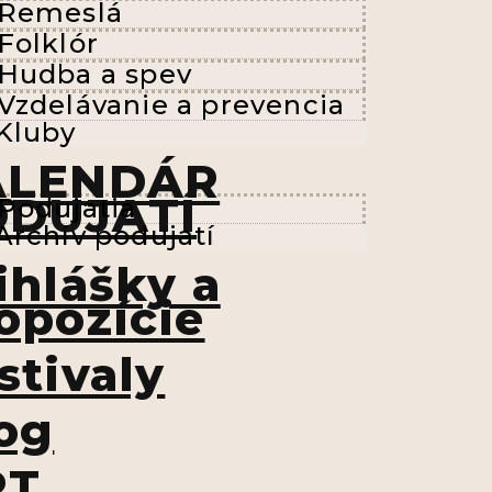
Remeslá
Folklór
Hudba a spev
Vzdelávanie a prevencia
Kluby
ALENDÁR
ODUJATÍ
Podujatia
Archív podujatí
ihlášky a
opozície
stivaly
og
RT