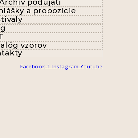
Archív podujatí
hlášky a propozície
tivaly
og
T
alóg vzorov
takty
Facebook-f
Instagram
Youtube