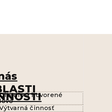
nás
LASTI
NNOSTI
Divadlo a hovorené
lovo
Výtvarná činnosť