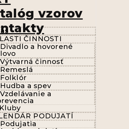
talóg vzorov
ntakty
nás
LASTI ČINNOSTI
Divadlo a hovorené
slovo
Výtvarná činnosť
Remeslá
Folklór
Hudba a spev
Vzdelávanie a
prevencia
Kluby
LENDÁR PODUJATÍ
Podujatia