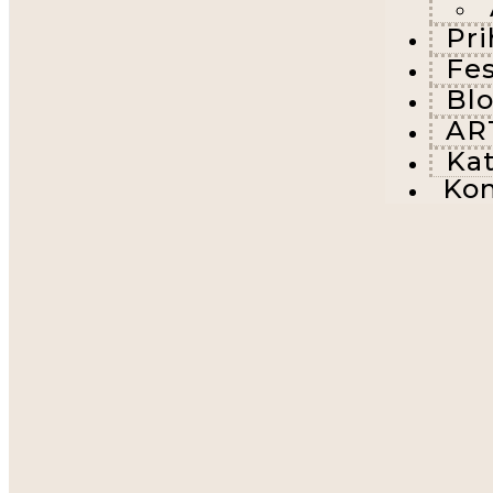
Pri
Fes
Bl
AR
Kat
Kon