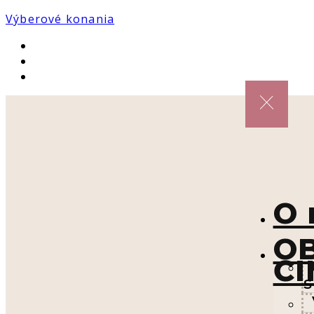
Výberové konania
O 
OB
ČI
s