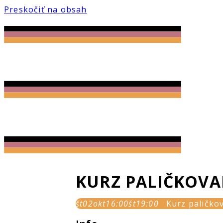
Preskočiť na obsah
KURZ PALIČKOVA
št
02
okt
16:00
št
19:00
Kurz paličko