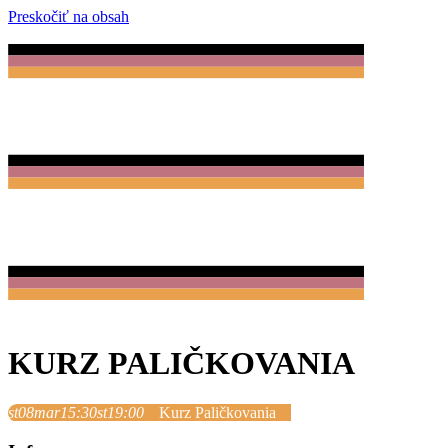
Preskočiť na obsah
KURZ PALIČKOVANIA
st
08
mar
15:30
st
19:00
Kurz Paličkovania