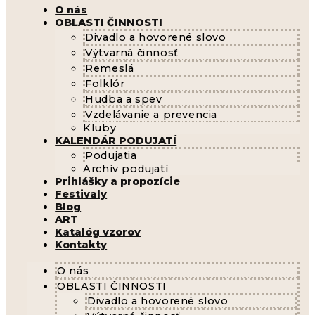
O nás
OBLASTI ČINNOSTI
Divadlo a hovorené slovo
Výtvarná činnosť
Remeslá
Folklór
Hudba a spev
Vzdelávanie a prevencia
Kluby
KALENDÁR PODUJATÍ
Podujatia
Archív podujatí
Prihlášky a propozície
Festivaly
Blog
ART
Katalóg vzorov
Kontakty
O nás
OBLASTI ČINNOSTI
Divadlo a hovorené slovo