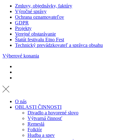
Zmluvy, objednávky, faktúry
Výročné správy
Ochrana oznamovateľov
GDPR
Projekty
Verejné obstarávanie
Štatút festivalu Etno Fest
Technický prevádzkovateľ a správca obsahu
Výberové konania
O nás
OBLASTI ČINNOSTI
Divadlo a hovorené slovo
Výtvarná činnosť
Remeslá
Folklór
Hudba a spev