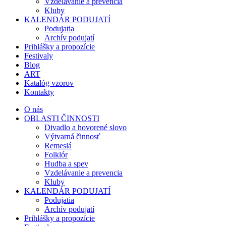
Vzdelávanie a prevencia
Kluby
KALENDÁR PODUJATÍ
Podujatia
Archív podujatí
Prihlášky a propozície
Festivaly
Blog
ART
Katalóg vzorov
Kontakty
O nás
OBLASTI ČINNOSTI
Divadlo a hovorené slovo
Výtvarná činnosť
Remeslá
Folklór
Hudba a spev
Vzdelávanie a prevencia
Kluby
KALENDÁR PODUJATÍ
Podujatia
Archív podujatí
Prihlášky a propozície