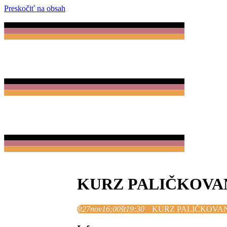
Preskočiť na obsah
KURZ PALIČKOVA
št
27
nov
16:00
št
19:30
KURZ PALIČKOVA