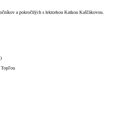
točníkov a pokročilých s lektorkou Katkou Kaščákovou.
)
d Topľou