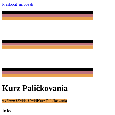
Preskočiť na obsah
Kurz Paličkovania
st
18
mar
16:00
st
19:00
Kurz Paličkovania
Info