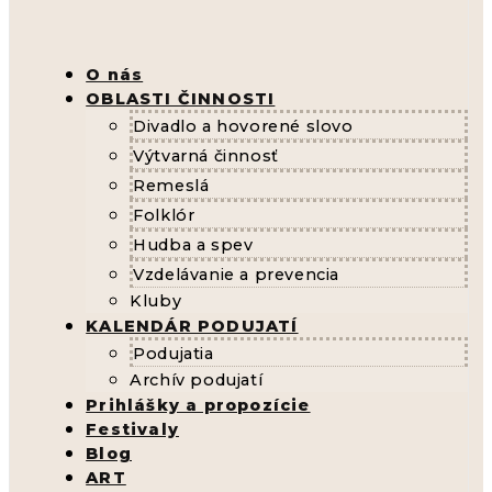
O nás
OBLASTI ČINNOSTI
Divadlo a hovorené slovo
Výtvarná činnosť
Remeslá
Folklór
Hudba a spev
Vzdelávanie a prevencia
Kluby
KALENDÁR PODUJATÍ
Podujatia
Archív podujatí
Prihlášky a propozície
Festivaly
Blog
ART