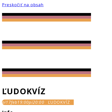
Preskočiť na obsah
ĽUDOKVÍZ
pi
17
feb
19:00
pi
20:00
ĽUDOKVÍZ