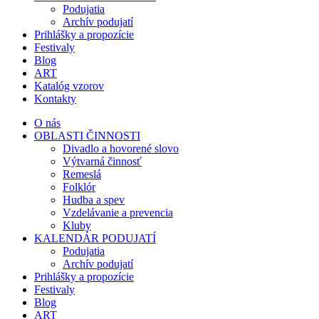
Podujatia
Archív podujatí
Prihlášky a propozície
Festivaly
Blog
ART
Katalóg vzorov
Kontakty
O nás
OBLASTI ČINNOSTI
Divadlo a hovorené slovo
Výtvarná činnosť
Remeslá
Folklór
Hudba a spev
Vzdelávanie a prevencia
Kluby
KALENDÁR PODUJATÍ
Podujatia
Archív podujatí
Prihlášky a propozície
Festivaly
Blog
ART