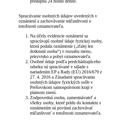
prístupná 24 hodín denne.
Spracúvanie osobných údajov uvedených v
oznámení a zachovávanie mlčanlivosti o
totožnosti oznamovateľa.
Na účely evidencie oznámení sa
spracúvajú osobné údaje fyzickej osoby,
ktorá podala oznámenie („ďalej len
dotknutá osoba“) v rozsahu meno,
priezvisko a pobyt oznamovateľa.
Osobné údaje podľa predchádzajúceho
odseku sú spracúvané v súlade s
nariadením EP a Rady (EÚ) 2016/679 z
27. 4. 2016 a Zásadami spracúvania
osobných údajov fyzických osôb v
Prešovskom samosprávnom kraji v
platnom znení.
Zodpovedná osoba, zamestnávateľ a
všetky osoby, ktoré prídu do kontaktu s
oznámením sú povinní zachovávať
mlčanlivosť o totožnosti oznamovateľa.