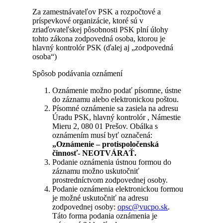
Za zamestnávateľov PSK a rozpočtové a
príspevkové organizácie, ktoré sú v
zriaďovateľskej pôsobnosti PSK plní úlohy
tohto zákona zodpovedná osoba, ktorou je
hlavný kontrolór PSK (ďalej aj „zodpovedná
osoba“)
Spôsob podávania oznámení
Oznámenie možno podať písomne, ústne
do záznamu alebo elektronickou poštou.
Písomné oznámenie sa zasiela na adresu
Úradu PSK, hlavný kontrolór , Námestie
Mieru 2, 080 01 Prešov. Obálka s
oznámením musí byť označená:
„Oznámenie – protispoločenská
činnosť- NEOTVÁRAŤ.
Podanie oznámenia ústnou formou do
záznamu možno uskutočniť
prostredníctvom zodpovednej osoby.
Podanie oznámenia elektronickou formou
je možné uskutočniť na adresu
zodpovednej osoby:
opsc@vucpo.sk
.
Táto forma podania oznámenia je