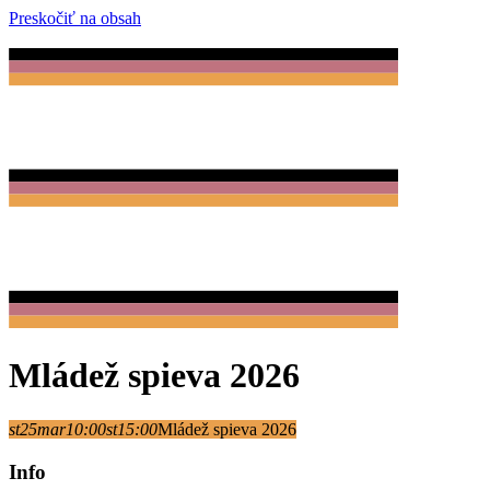
Preskočiť na obsah
Mládež spieva 2026
st
25
mar
10:00
st
15:00
Mládež spieva 2026
Info