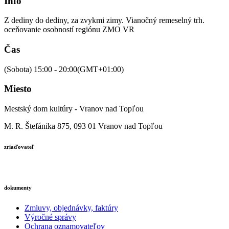
Info
Z dediny do dediny, za zvykmi zimy. Vianočný remeselný trh.
oceňovanie osobností regiónu ZMO VR
Čas
(Sobota) 15:00 - 20:00
(GMT+01:00)
Miesto
Mestský dom kultúry - Vranov nad Topľou
M. R. Štefánika 875, 093 01 Vranov nad Topľou
zriaďovateľ
dokumenty
Zmluvy, objednávky, faktúry
Výročné správy
Ochrana oznamovateľov