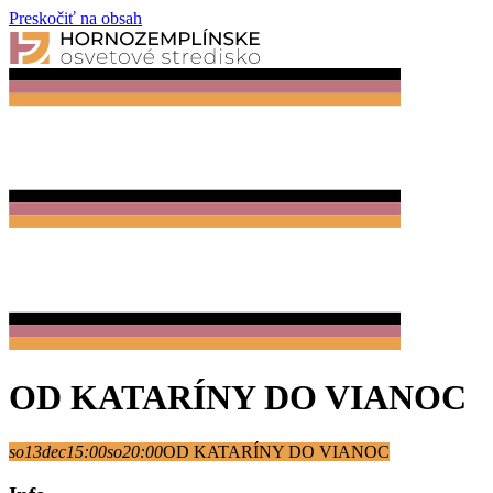
Preskočiť na obsah
OD KATARÍNY DO VIANOC
so
13
dec
15:00
so
20:00
OD KATARÍNY DO VIANOC