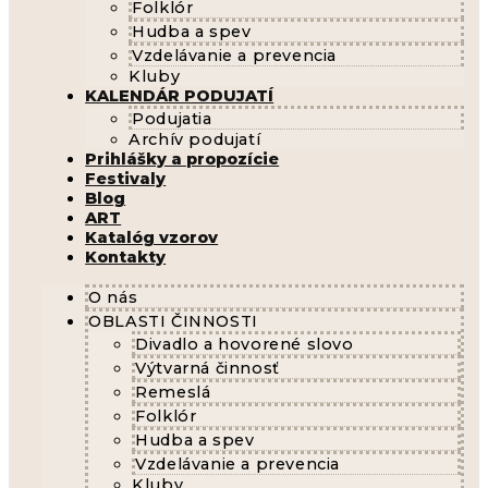
Folklór
Hudba a spev
Vzdelávanie a prevencia
Kluby
KALENDÁR PODUJATÍ
Podujatia
Archív podujatí
Prihlášky a propozície
Festivaly
Blog
ART
Katalóg vzorov
Kontakty
O nás
OBLASTI ČINNOSTI
Divadlo a hovorené slovo
Výtvarná činnosť
Remeslá
Folklór
Hudba a spev
Vzdelávanie a prevencia
Kluby