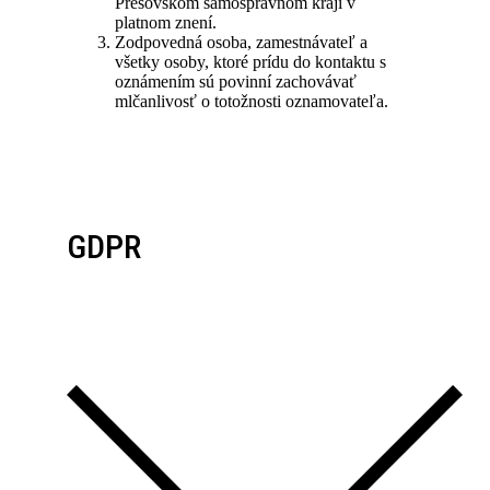
Prešovskom samosprávnom kraji v
platnom znení.
Zodpovedná osoba, zamestnávateľ a
všetky osoby, ktoré prídu do kontaktu s
oznámením sú povinní zachovávať
mlčanlivosť o totožnosti oznamovateľa.
GDPR