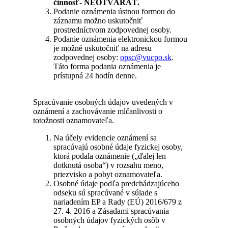
činnosť- NEOTVÁRAŤ.
Podanie oznámenia ústnou formou do
záznamu možno uskutočniť
prostredníctvom zodpovednej osoby.
Podanie oznámenia elektronickou formou
je možné uskutočniť na adresu
zodpovednej osoby:
opsc@vucpo.sk
.
Táto forma podania oznámenia je
prístupná 24 hodín denne.
Spracúvanie osobných údajov uvedených v
oznámení a zachovávanie mlčanlivosti o
totožnosti oznamovateľa.
Na účely evidencie oznámení sa
spracúvajú osobné údaje fyzickej osoby,
ktorá podala oznámenie („ďalej len
dotknutá osoba“) v rozsahu meno,
priezvisko a pobyt oznamovateľa.
Osobné údaje podľa predchádzajúceho
odseku sú spracúvané v súlade s
nariadením EP a Rady (EÚ) 2016/679 z
27. 4. 2016 a Zásadami spracúvania
osobných údajov fyzických osôb v