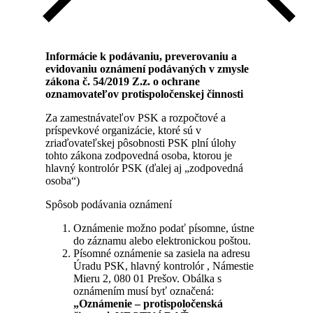
Informácie k podávaniu, preverovaniu a
evidovaniu oznámení podávaných v zmysle
zákona č. 54/2019 Z.z. o ochrane
oznamovateľov protispoločenskej činnosti
Za zamestnávateľov PSK a rozpočtové a
príspevkové organizácie, ktoré sú v
zriaďovateľskej pôsobnosti PSK plní úlohy
tohto zákona zodpovedná osoba, ktorou je
hlavný kontrolór PSK (ďalej aj „zodpovedná
osoba“)
Spôsob podávania oznámení
Oznámenie možno podať písomne, ústne
do záznamu alebo elektronickou poštou.
Písomné oznámenie sa zasiela na adresu
Úradu PSK, hlavný kontrolór , Námestie
Mieru 2, 080 01 Prešov. Obálka s
oznámením musí byť označená:
„Oznámenie – protispoločenská