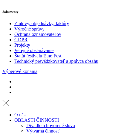
dokumenty
Zmluvy, objednávky, faktúry
Výročné správy
Ochrana oznamovateľov
GDPR
Projekty
Verejné obstarávanie
Štatút festivalu Etno Fest
Technický prevádzkovateľ a správca obsahu
Výberové konania
O nás
OBLASTI ČINNOSTI
Divadlo a hovorené slovo
Výtvarná činnosť