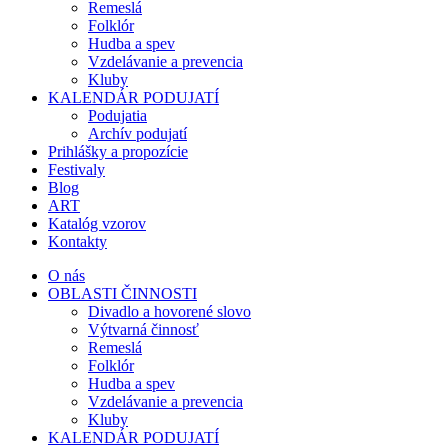
Remeslá
Folklór
Hudba a spev
Vzdelávanie a prevencia
Kluby
KALENDÁR PODUJATÍ
Podujatia
Archív podujatí
Prihlášky a propozície
Festivaly
Blog
ART
Katalóg vzorov
Kontakty
O nás
OBLASTI ČINNOSTI
Divadlo a hovorené slovo
Výtvarná činnosť
Remeslá
Folklór
Hudba a spev
Vzdelávanie a prevencia
Kluby
KALENDÁR PODUJATÍ