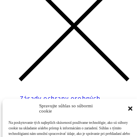
Zásady ochrany osobných
údajov
Spravujte súhlas so súbormi
cookie
Príloha k Zásadám ochrany
Na poskytovanie tých najlepších skúseností používame technológie, ako sú súbory
osobných údajov – odvolanie
cookie na ukladanie a/alebo prístup k informáciám o zariadení. Súhlas s týmito
technológiami nám umožní spracovávať údaje, ako je správanie pri prehliadaní alebo
súhlasu