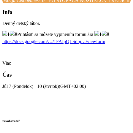
po
07
júl
Celodenné
št
10
PO STOPÁCH NOSITEĽOV TRADÍCIÍ
Info
Denný detský tábor.
Prihlásiť sa môžete vyplnením formulára
https://docs.google.com/…/1FAIpQLSdbj…/viewform
Viac
Čas
Júl 7 (Pondelok) - 10 (štvrtok)
(GMT+02:00)
zriaďovateľ