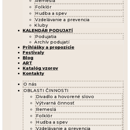
Remeslá
Folklór
Hudba a spev
Vzdelávanie a prevencia
Kluby
KALENDÁR PODUJATÍ
Podujatia
Archív podujatí
Prihlášky a propozície
Festivaly
Blog
ART
Katalóg vzorov
Kontakty
O nás
OBLASTI ČINNOSTI
Divadlo a hovorené slovo
Výtvarná činnosť
Remeslá
Folklór
Hudba a spev
Vzdelávanie a prevencia