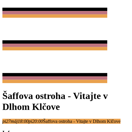
Preskočiť
na
obsah
Šaffova ostroha - Vitajte v
Dlhom Klčove
pi
27
máj
18:00
pi
20:00
Šaffova ostroha - Vitajte v Dlhom Klčove