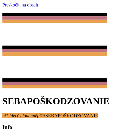
Preskočiť na obsah
SEBAPOŠKODZOVANIE
ut
12
dec
Celodenné
pi
15
SEBAPOŠKODZOVANIE
Info