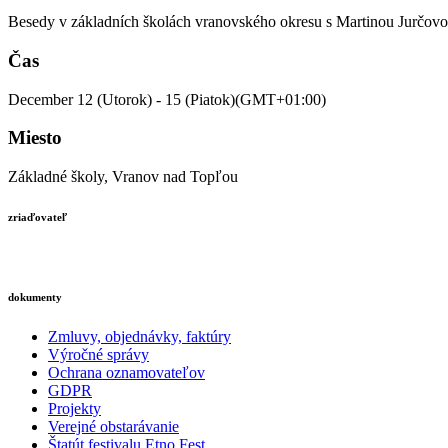
Besedy v základních školách vranovského okresu s Martinou Jurčovo
Čas
December 12 (Utorok) - 15 (Piatok)
(GMT+01:00)
Miesto
Základné školy, Vranov nad Topľou
zriaďovateľ
dokumenty
Zmluvy, objednávky, faktúry
Výročné správy
Ochrana oznamovateľov
GDPR
Projekty
Verejné obstarávanie
Štatút festivalu Etno Fest