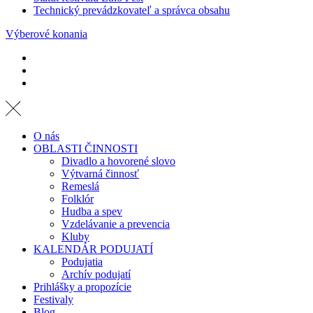
Technický prevádzkovateľ a správca obsahu
Výberové konania
O nás
OBLASTI ČINNOSTI
Divadlo a hovorené slovo
Výtvarná činnosť
Remeslá
Folklór
Hudba a spev
Vzdelávanie a prevencia
Kluby
KALENDÁR PODUJATÍ
Podujatia
Archív podujatí
Prihlášky a propozície
Festivaly
Blog