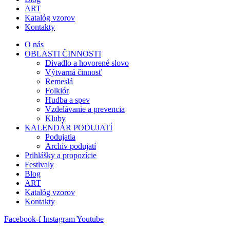
ART
Katalóg vzorov
Kontakty
O nás
OBLASTI ČINNOSTI
Divadlo a hovorené slovo
Výtvarná činnosť
Remeslá
Folklór
Hudba a spev
Vzdelávanie a prevencia
Kluby
KALENDÁR PODUJATÍ
Podujatia
Archív podujatí
Prihlášky a propozície
Festivaly
Blog
ART
Katalóg vzorov
Kontakty
Facebook-f
Instagram
Youtube