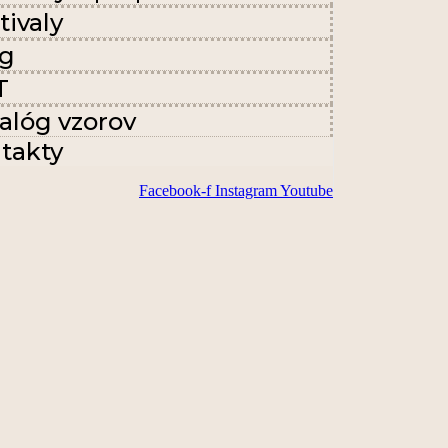
tivaly
og
T
alóg vzorov
takty
Facebook-f
Instagram
Youtube