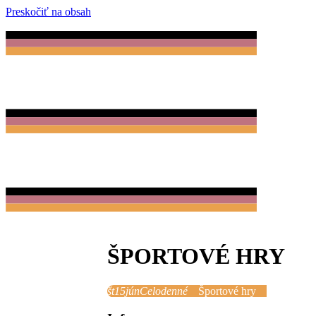
Preskočiť na obsah
ŠPORTOVÉ HRY
št
15
jún
Celodenné
Športové hry