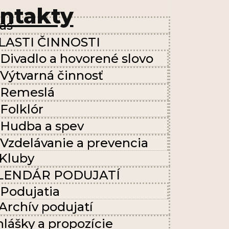
ntakty
ás
LASTI ČINNOSTI
Divadlo a hovorené slovo
Výtvarná činnosť
Remeslá
Folklór
Hudba a spev
Vzdelávanie a prevencia
Kluby
LENDÁR PODUJATÍ
Podujatia
Archív podujatí
hlášky a propozície