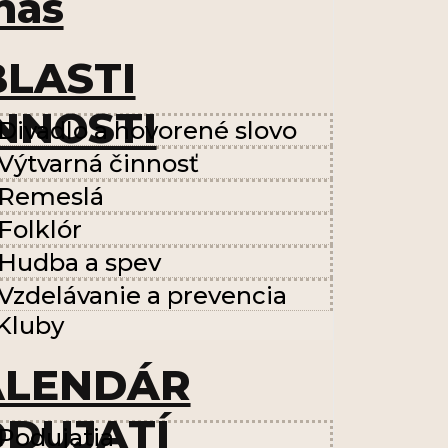
nás
LASTI
NNOSTI
Divadlo a hovorené slovo
Výtvarná činnosť
Remeslá
Folklór
Hudba a spev
Vzdelávanie a prevencia
Kluby
ALENDÁR
DUJATÍ
Podujatia