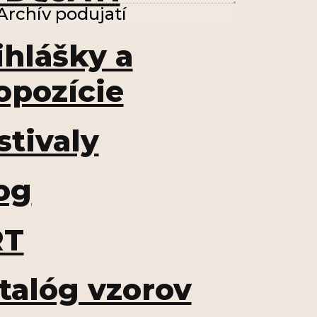
Archív podujatí
ihlášky a
opozície
stivaly
og
RT
talóg vzorov