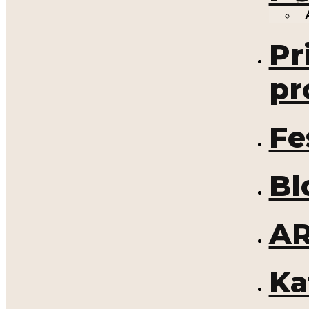
Pr
pr
Fe
Bl
A
Ka