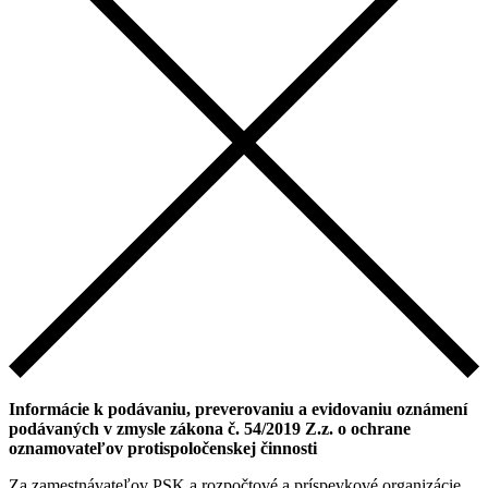
Informácie k podávaniu, preverovaniu a evidovaniu oznámení
podávaných v zmysle zákona č. 54/2019 Z.z. o ochrane
oznamovateľov protispoločenskej činnosti
Za zamestnávateľov PSK a rozpočtové a príspevkové organizácie,