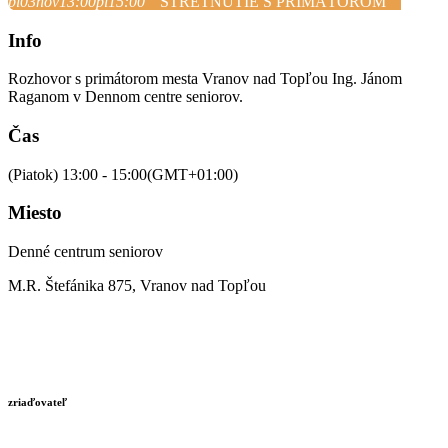
pi
03
nov
13:00
pi
15:00
STRETNUTIE S PRIMÁTOROM
Info
Rozhovor s primátorom mesta Vranov nad Topľou Ing. Jánom
Raganom v Dennom centre seniorov.
Čas
(Piatok) 13:00 - 15:00
(GMT+01:00)
Miesto
Denné centrum seniorov
M.R. Štefánika 875, Vranov nad Topľou
zriaďovateľ