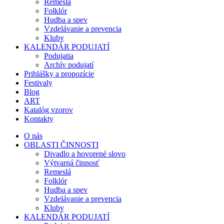
Remeslá
Folklór
Hudba a spev
Vzdelávanie a prevencia
Kluby
KALENDÁR PODUJATÍ
Podujatia
Archív podujatí
Prihlášky a propozície
Festivaly
Blog
ART
Katalóg vzorov
Kontakty
O nás
OBLASTI ČINNOSTI
Divadlo a hovorené slovo
Výtvarná činnosť
Remeslá
Folklór
Hudba a spev
Vzdelávanie a prevencia
Kluby
KALENDÁR PODUJATÍ