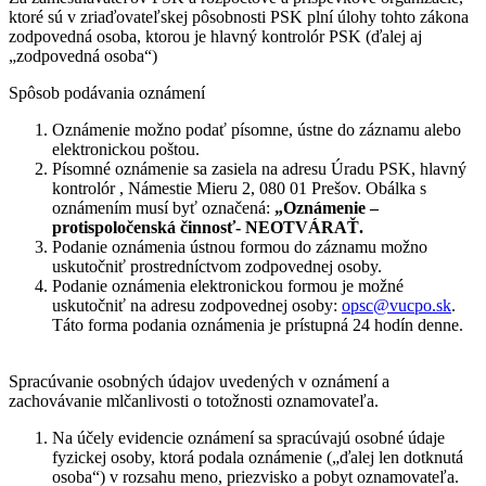
ktoré sú v zriaďovateľskej pôsobnosti PSK plní úlohy tohto zákona
zodpovedná osoba, ktorou je hlavný kontrolór PSK (ďalej aj
„zodpovedná osoba“)
Spôsob podávania oznámení
Oznámenie možno podať písomne, ústne do záznamu alebo
elektronickou poštou.
Písomné oznámenie sa zasiela na adresu Úradu PSK, hlavný
kontrolór , Námestie Mieru 2, 080 01 Prešov. Obálka s
oznámením musí byť označená:
„Oznámenie –
protispoločenská činnosť- NEOTVÁRAŤ.
Podanie oznámenia ústnou formou do záznamu možno
uskutočniť prostredníctvom zodpovednej osoby.
Podanie oznámenia elektronickou formou je možné
uskutočniť na adresu zodpovednej osoby:
opsc@vucpo.sk
.
Táto forma podania oznámenia je prístupná 24 hodín denne.
Spracúvanie osobných údajov uvedených v oznámení a
zachovávanie mlčanlivosti o totožnosti oznamovateľa.
Na účely evidencie oznámení sa spracúvajú osobné údaje
fyzickej osoby, ktorá podala oznámenie („ďalej len dotknutá
osoba“) v rozsahu meno, priezvisko a pobyt oznamovateľa.