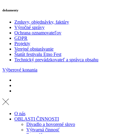
dokumenty
Zmluvy, objednávky, faktúry
Výročné správy
Ochrana oznamovateľov
GDPR
Projekty
Verejné obstarávanie
Štatút festivalu Etno Fest
Technický prevádzkovateľ a správca obsahu
Výberové konania
O nás
OBLASTI ČINNOSTI
Divadlo a hovorené slovo
Výtvarná činnosť