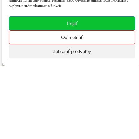
jedinečné ID na tejto stránke. Nesúhlas alebo odvolanie súhlasu môže nepriaznivo
ovplyvniť určité vlastnosti a funkcie.
Prijať
Odmietnuť
Zobraziť predvoľby