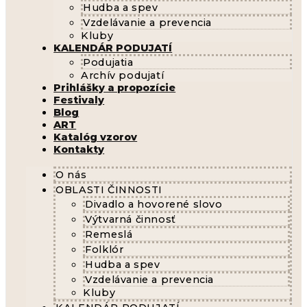
Hudba a spev
Vzdelávanie a prevencia
Kluby
KALENDÁR PODUJATÍ
Podujatia
Archív podujatí
Prihlášky a propozície
Festivaly
Blog
ART
Katalóg vzorov
Kontakty
O nás
OBLASTI ČINNOSTI
Divadlo a hovorené slovo
Výtvarná činnosť
Remeslá
Folklór
Hudba a spev
Vzdelávanie a prevencia
Kluby