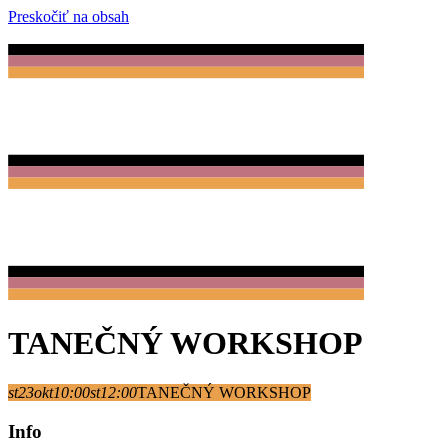
Preskočiť na obsah
TANEČNÝ WORKSHOP
st
23
okt
10:00
st
12:00
TANEČNÝ WORKSHOP
Info