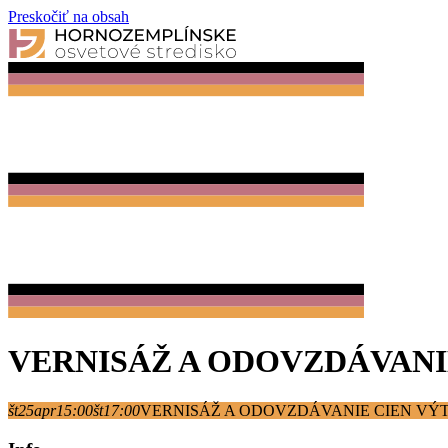
Preskočiť na obsah
VERNISÁŽ A ODOVZDÁVAN
št
25
apr
15:00
št
17:00
VERNISÁŽ A ODOVZDÁVANIE CIEN V