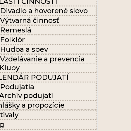
LASTI ČINNOSTI
Divadlo a hovorené slovo
Výtvarná činnosť
Remeslá
Folklór
Hudba a spev
Vzdelávanie a prevencia
Kluby
LENDÁR PODUJATÍ
Podujatia
Archív podujatí
hlášky a propozície
tivaly
og