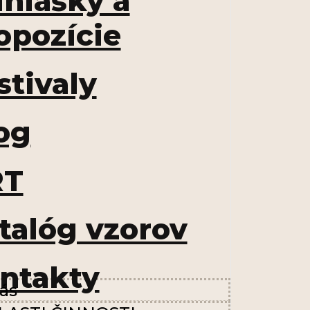
ihlášky a
opozície
stivaly
og
RT
talóg vzorov
ntakty
ás