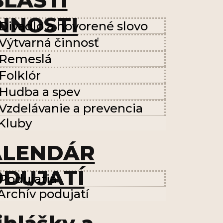
LASTI
NNOSTI
Divadlo a hovorené slovo
Výtvarná činnosť
Remeslá
Folklór
Hudba a spev
Vzdelávanie a prevencia
Kluby
ALENDÁR
DUJATÍ
Podujatia
Archív podujatí