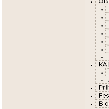
OB
KA
Pri
Fes
Bl