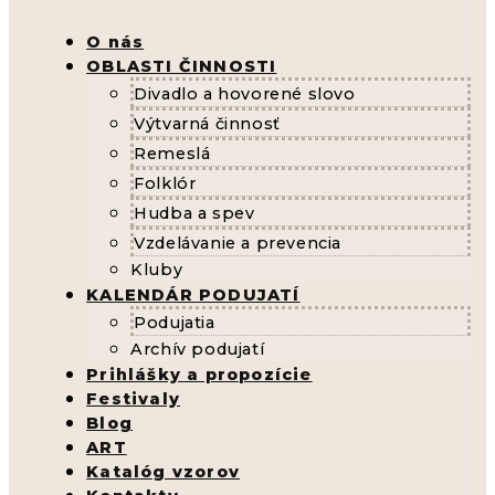
O nás
OBLASTI ČINNOSTI
Divadlo a hovorené slovo
Výtvarná činnosť
Remeslá
Folklór
Hudba a spev
Vzdelávanie a prevencia
Kluby
KALENDÁR PODUJATÍ
Podujatia
Archív podujatí
Prihlášky a propozície
Festivaly
Blog
ART
Katalóg vzorov