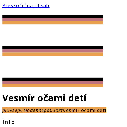
Preskočiť na obsah
Vesmír očami detí
pi
09
sep
Celodenné
po
03
okt
Vesmír očami detí
Info