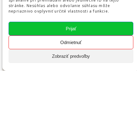
správanie pri prehliadaní alebo jedinečné ID na tejto
stránke. Nesúhlas alebo odvolanie súhlasu môže
nepriaznivo ovplyvniť určité vlastnosti a funkcie.
Prijať
Odmietnuť
Zobraziť predvoľby