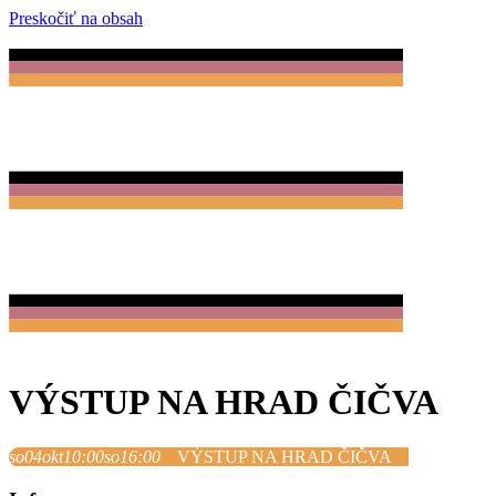
Preskočiť na obsah
VÝSTUP NA HRAD ČIČVA
so
04
okt
10:00
so
16:00
VÝSTUP NA HRAD ČIČVA