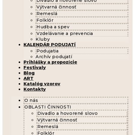
Divadlo a hovorené slovo
Výtvarná činnosť
Remeslá
Folklór
Hudba a spev
Vzdelávanie a prevencia
Kluby
KALENDÁR PODUJATÍ
Podujatia
Archív podujatí
Prihlášky a propozície
Festivaly
Blog
ART
Katalóg vzorov
Kontakty
O nás
OBLASTI ČINNOSTI
Divadlo a hovorené slovo
Výtvarná činnosť
Remeslá
Folklór